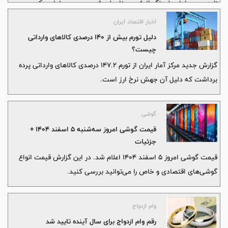
زاده، مدیرعامل هلدینگ انرژی سینا، علي شهريور، مدیرعامل پدکس،
اعضای هیئت‌مدیره این شرکت، مدیران عامل ادوار گذشته، کارکنان
اخبار اقتصاد ایران
ستادی و عملیاتی و جمعی از مدیران و همکاران هلدینگ انرژي سينا،
دلیل تورم بیش از 140 درصدی کالاهای وارداتی
برگزار شد.
چیست؟
گزارش جدید مرکز آمار ایران از تورم 147.2 درصدی کالاهای وارداتی پرده
برداشت که دلیل آن جهش نرخ ارز است.
گوشی
قیمت گوشی امروز ‌سه‌شنبه 5 اسفند ۱۴۰۴ +
جزئیات
قیمت گوشی امروز 5 اسفند 1404 اعلام شد. در این گزارش قیمت انواع
گوشی‌های اقتصادی و خاص را می‌توانید بررسی کنید.
وام ازدواج
رقم وام ازدواج برای سال آینده تایید شد