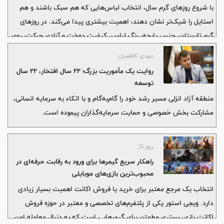
با شروع روزهای گرم سال، انتخاب لباس‌هایی که هم سبک باشند و هم
استایل را شیک‌تر نشان دهند، اهمیت بیشتری پیدا می‌کند. در روزهای
گرم تابستان، جنس پارچه، رنگ لباس، کیفیت دوخت و آزادی حرکت، روی
راحتی و ظاهر نهایی استایل تأثیر مستقیم دارد. خانه شلوار با ارائه
مهدی کاظمیان:
کالکشن تابستانه زنانه، مجموعه‌ای از لباس‌های خوش‌دوخت و قابل ست
روایت یک مأموریت بزرگ؛ ۲۲ سال افتخار، ۲۲ سال
شدن را در اختیار مشتریان قرار داده است.
توسعه
منطقه آزاد انزلی مسیر رشد خود را گام‌به‌گام و با اتکاء به سرمایه انسانی،
مشارکت بخش خصوصی و حمایت سرمایه‌گذاران پیموده است.
رپورتاژ
راهکار سریع گیمرها برای ورود به رقابت حرفه‌ای در
محبوب‌ترین بازی‌های موبایلی
انتخاب یک مرجع معتبر برای خرید یا فروش اکانت اهمیت بسیار زیادی
دارد. ویجی استور یکی از پلتفرم‌های تخصصی و معتبر در حوزه فروش
اکانت بازی، بستری مطمئن برای گیمرهایی است که به دنبال معامله امن