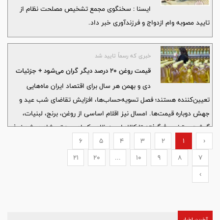
ايسنا : سخنگوی مجمع تشخیص مصلحت نظام از
تایید مصوبه وام ازدواج و فرزندآوری خبر داد.
خبری که رسماً تایید شد
قیمت روغن ۲۰ درصد دیگر گران می‌شود + جزئیات
دی و بهمن هر سال برای اقتصاد ایران ماه‌هایی
تعیین‌کننده هستند؛ فصل تسویه‌حساب‌ها، افزایش تقاضای شب عید و
جهش دوباره قیمت‌ها. امسال نیز اقلام اساسی از روغن، برنج، لبنیات،
گوشت و تخم‌مرغ گرفته تا کالاهای به ظاهر کم‌اهمیت‌تر، شاهد رشد نرخ
‹
1
2
3
4
5
6
بودند؛ افزایشی که نه تنها سفره خانوارها را کوچک کرده، بلکه نفس
خرده‌فروشان محلی و سوپرمارکت‌ها را به شماره انداخته است. آنچه با
21
20
...
10
9
8
7
عنوان «اصلاح قیمت» یا «واقعی‌سازی نرخ‌ها» مطرح می‌شود، در عمل به
›
زنجیره‌ای از فشارهای مالی تبدیل شده که از تولیدکننده تا مصرف‌کننده
نهایی را درگیر کرده است.
آخرین اخبار