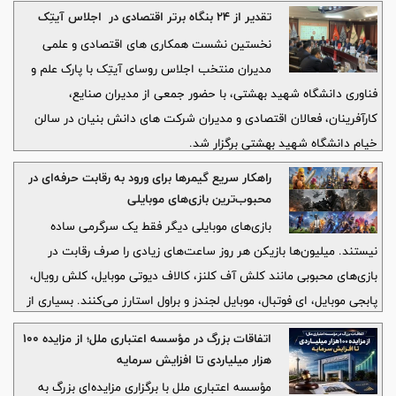
و حرفه‌ای هستند.
تقدیر از ۲۴ بنگاه برتر اقتصادی در اجلاس آیتِک
نخستین نشست همکاری های اقتصادی و علمی
مدیران منتخب اجلاس روسای آیتِک با پارک علم و
فناوری دانشگاه شهید بهشتی، با حضور جمعی از مدیران صنایع،
کارآفرینان، فعالان اقتصادی و مدیران شرکت های دانش بنیان در سالن
خیام دانشگاه شهید بهشتی برگزار شد.
راهکار سریع گیمرها برای ورود به رقابت حرفه‌ای در
محبوب‌ترین بازی‌های موبایلی
بازی‌های موبایلی دیگر فقط یک سرگرمی ساده
نیستند. میلیون‌ها بازیکن هر روز ساعت‌های زیادی را صرف رقابت در
بازی‌های محبوبی مانند کلش آف کلنز، کالاف دیوتی موبایل، کلش رویال،
پابجی موبایل، ای فوتبال، موبایل لجندز و براول استارز می‌کنند. بسیاری از
گیمرها علاقه دارند بدون اتلاف زمان و عبور از مراحل ابتدایی، مستقیماً
اتفاقات بزرگ در مؤسسه اعتباری ملل؛ از مزایده ۱۰۰
وارد رقابت‌های جدی و سطح بالا شوند.
هزار میلیاردی تا افزایش سرمایه
مؤسسه اعتباری ملل با برگزاری مزایده‌ای بزرگ به