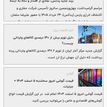
برند جدید پدکس، نمادی از اقتدار و نگاه به آینده
مراسم گرامیداشت چهل‌وپنجمین سالروز تأسیس شرکت حفاری و
اکتشاف انرژی پارس (پدکس)، ۲۴ خرداد ۱۴۰۵ با حضور عليرضا سلمان
زاده، مدیرعامل هلدینگ انرژی سینا، علي شهريور، مدیرعامل پدکس،
اعضای هیئت‌مدیره این شرکت، مدیران عامل ادوار گذشته، کارکنان
اخبار اقتصاد ایران
ستادی و عملیاتی و جمعی از مدیران و همکاران هلدینگ انرژي سينا،
دلیل تورم بیش از 140 درصدی کالاهای وارداتی
برگزار شد.
چیست؟
گزارش جدید مرکز آمار ایران از تورم 147.2 درصدی کالاهای وارداتی پرده
برداشت که دلیل آن جهش نرخ ارز است.
گوشی
قیمت گوشی امروز ‌سه‌شنبه 5 اسفند ۱۴۰۴ +
جزئیات
قیمت گوشی امروز 5 اسفند 1404 اعلام شد. در این گزارش قیمت انواع
گوشی‌های اقتصادی و خاص را می‌توانید بررسی کنید.