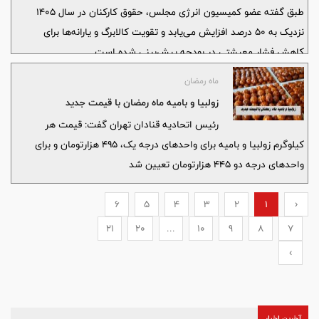
زنجیره‌ای از فشارهای مالی تبدیل شده که از تولیدکننده تا مصرف‌کننده
طبق گفته عضو کمیسیون انرژی مجلس، حقوق کارکنان در سال ۱۴۰۵
نهایی را درگیر کرده است.
نزدیک به ۵۰ درصد افزایش می‌یابد و تقویت کالابرگ و یارانه‌ها برای
کاهش فشار معیشتی در بودجه پیش‌بینی شده است.
ماه رمضان
زولبیا و بامیه ماه رمضان با قیمت جدید
رئیس اتحادیه قنادان تهران گفت: قیمت هر
کیلوگرم زولبیا و بامیه برای واحدهای درجه یک، ۴۹۵ هزارتومان و برای
واحدهای درجه دو ۴۴۵ هزارتومان تعیین شد
6
5
4
3
2
1
‹
21
20
...
10
9
8
7
›
آخرین اخبار