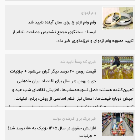
وام ازدواج
رقم وام ازدواج برای سال آینده تایید شد
ايسنا : سخنگوی مجمع تشخیص مصلحت نظام از
تایید مصوبه وام ازدواج و فرزندآوری خبر داد.
خبری که رسماً تایید شد
قیمت روغن ۲۰ درصد دیگر گران می‌شود + جزئیات
دی و بهمن هر سال برای اقتصاد ایران ماه‌هایی
تعیین‌کننده هستند؛ فصل تسویه‌حساب‌ها، افزایش تقاضای شب عید و
جهش دوباره قیمت‌ها. امسال نیز اقلام اساسی از روغن، برنج، لبنیات،
گوشت و تخم‌مرغ گرفته تا کالاهای به ظاهر کم‌اهمیت‌تر، شاهد رشد نرخ
بودند؛ افزایشی که نه تنها سفره خانوارها را کوچک کرده، بلکه نفس
خبر بزرگ برای کارمندان دولت
خرده‌فروشان محلی و سوپرمارکت‌ها را به شماره انداخته است. آنچه با
افزایش حقوق در سال ۱۴۰۵ نزدیک به ۵۰ درصد شد!
عنوان «اصلاح قیمت» یا «واقعی‌سازی نرخ‌ها» مطرح می‌شود، در عمل به
+ جزئیات