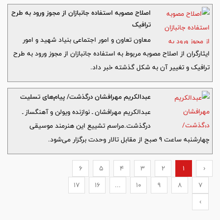
اصلاح مصوبه استفاده جانبازان از مجوز ورود به طرح
ترافیک
معاون تعاون و امور اجتماعی بنیاد شهید و امور
ایثارگران از اصلاح مصوبه مربوط به استفاده جانبازان از مجوز ورود به طرح
ترافیک و تغییر آن به شکل گذشته خبر داد.
عبدالکریم مهرافشان درگذشت/ پیام‌های تسلیت
عبدالکریم مهرافشان ـ نوازنده ویولن و آهنگساز ـ
درگذشت.مراسم تشییع این هنرمند موسیقی
چهارشنبه ساعت 9 صبح از مقابل تالار وحدت برگزار می‌شود.
6
5
4
3
2
1
‹
17
16
...
10
9
8
7
›