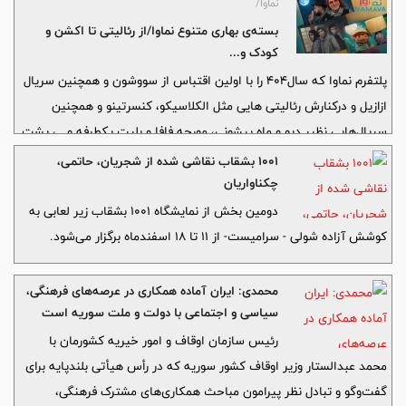
نماوا/
بسته‌ی بهاری متنوع نماوا/از رئالیتی تا اکشن و
کودک و...
پلتفرم نماوا که سال۴۰۴ را با اولین اقتباس از سووشون و همچنین سریال
ازازیل و درکنارش رئالیتی هایی مثل الکلاسیکو، کنسرتینو و همچنین
سریال‌هایی نظیر دیو و ماه پیشونی، مورچه فافا و بلیت یکطرفه و...، پشت
سر گذاشته بود بهار۴۰۵ را هم متنوع آغاز کرد.
۱۰۰۱ بشقاب نقاشی شده از شجریان، حاتمی،
چکناواریان
دومین بخش از نمایشگاه ۱۰۰۱ بشقاب زیر لعابی به
کوشش آزاده شولی - سرامیست- از ۱۱ تا ۱۸ اسفندماه برگزار می‌شود.
محمدی: ایران آماده همکاری در عرصه‌های فرهنگی،
‌سیاسی و اجتماعی با دولت و ملت سوریه است
رئیس سازمان اوقاف و امور خیریه کشورمان با
محمد عبدالستار وزیر اوقاف کشور سوریه که در رأس هیأتی بلندپایه برای
گفت‌وگو و تبادل نظر پیرامون مباحث همکاری‌های مشترک فرهنگی،