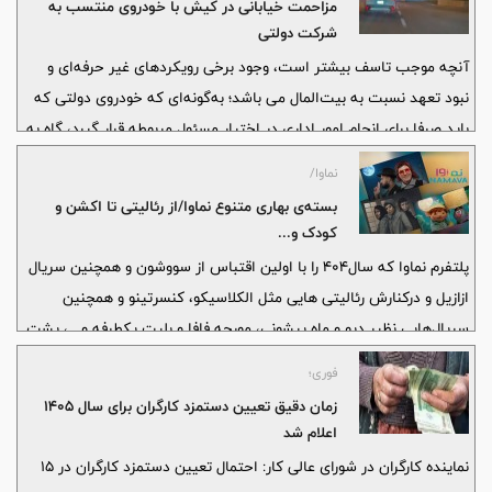
مزاحمت خیابانی در کیش با خودروی منتسب به
شرکت دولتی
آنچه موجب تاسف بیشتر است، وجود برخی رویکردهای غیر حرفه‌ای و
نبود تعهد نسبت به بیت‌المال می باشد؛ به‌گونه‌ای که خودروی دولتی که
باید صرفا برای انجام امور اداری در اختیار مسئول مربوطه قرار گیرد، گاه به‌
راحتی در اختیار افراد غیرمسئول قرار می‌گیرد و بیشتر مواقع همین مسئله
نماوا/
بستر وقوع رفتارهای خارج از عرف و هنجار را در سطح جزیره فراهم می‌کند.
بسته‌ی بهاری متنوع نماوا/از رئالیتی تا اکشن و
کودک و...
پلتفرم نماوا که سال۴۰۴ را با اولین اقتباس از سووشون و همچنین سریال
ازازیل و درکنارش رئالیتی هایی مثل الکلاسیکو، کنسرتینو و همچنین
سریال‌هایی نظیر دیو و ماه پیشونی، مورچه فافا و بلیت یکطرفه و...، پشت
سر گذاشته بود بهار۴۰۵ را هم متنوع آغاز کرد.
فوری؛
زمان دقیق تعیین دستمزد کارگران برای سال ۱۴۰۵
اعلام شد
نماینده کارگران در شورای عالی کار: احتمال تعیین دستمزد کارگران در ۱۵