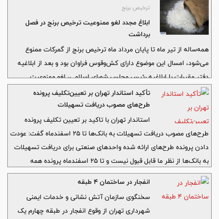
ثبات اجتماعی ضروری است.
ترخیص برنج
ابلاغ مجدد لغو ممنوعیت ترخیص برنج در فصل
برداشت
همه‌ساله از تیر ماه تا پایان مرداد ماه ترخیص برنج از گمرکات ممنوع
می‌شود، امسال این موضوع دارای کش‌وقوس فراوان بود و بعد از ابلاغیه
دفتر مقررات با ابلاغیه رئیس مجلس شورای اسلامی، لغو ممنوعیت
ترخیص برنج متوقف شد، اما با نامه روز گذشته دفتر مقررات به گمرک
تأکید استاندار تهران بر تعیین‌تکلیف پرونده
ایران لغو ممنوعیت ترخیص برنج مجدداً به جریان افتاده است.
طرح‌های مصوب دریافت تسهیلات
استاندار تهران با تاکید بر تعیین تکلیف پرونده
طرح‌های مصوب دریافت تسهیلات به بانک‌ها تا ٢٥ اسفندماه گفت: عودت
دادن پرونده طرح‌های ارائه شده واحدهای صنعتی برای دریافت تسهیلات
به بانک‌ها از نظر ما قابل قبول نیست و تا ٢٥ اسفندماه پرونده همه
طرح‌های ارجاع شده باید تعیین تکلیف شوند.
انفجار در ساختمان 4 طبقه
سخنگوی سازمان آتش نشانی و خدمات ایمنی
شهرداری تهران از وقوع انفجار در طبقه چهارم یک