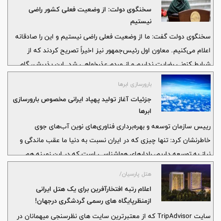
سخنگوی دولت: از وضعیت فعلی کشور راضی
نیستیم
سخنگوی دولت گفت: ما از وضعیت فعلی راضی نیستیم و این را صادقانه
اعلام می‌کنیم. معاون اول رئیس‌جمهور نیز اخیراً تصریح کردند که از
شرایط کنونی رضایت نداریم و از مردم عذرخواهی شد. این پذیرش، گام
اول در مسیر اصلاح است.
بارورسازی ابرها
جزئیات آغاز تولید پهپاد ایرانی مخصوص بارورسازی
ابرها
رییس سازمان توسعه و بهره‌برداری فناوری‌های نوین آب‌های جوی
خاطرنشان کرد: تنها چیزی که در ایران نسبت به دنیا ما عقب ماندگی و
نیاز به توسعه داریم، رادارهای هواشناسی است که در این زمینه هم
اقداماتی شروع شده که نیازمند تخصیص بودجه و تجهیز کشور به
هتل پارسیان/
رادارهای جدید است.
اعلام رتبه افتخارآفرین برای یک هتل ایرانی
ازمنظرپایگاه های رسمی گردشگری درجهان!
سایت TripAdvisor که از معتبرترین سایت های نظرسنجی میهمانان در