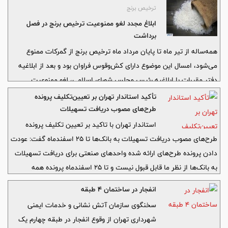
ثبات اجتماعی ضروری است.
ترخیص برنج
ابلاغ مجدد لغو ممنوعیت ترخیص برنج در فصل
برداشت
همه‌ساله از تیر ماه تا پایان مرداد ماه ترخیص برنج از گمرکات ممنوع
می‌شود، امسال این موضوع دارای کش‌وقوس فراوان بود و بعد از ابلاغیه
دفتر مقررات با ابلاغیه رئیس مجلس شورای اسلامی، لغو ممنوعیت
ترخیص برنج متوقف شد، اما با نامه روز گذشته دفتر مقررات به گمرک
تأکید استاندار تهران بر تعیین‌تکلیف پرونده
ایران لغو ممنوعیت ترخیص برنج مجدداً به جریان افتاده است.
طرح‌های مصوب دریافت تسهیلات
استاندار تهران با تاکید بر تعیین تکلیف پرونده
طرح‌های مصوب دریافت تسهیلات به بانک‌ها تا ٢٥ اسفندماه گفت: عودت
دادن پرونده طرح‌های ارائه شده واحدهای صنعتی برای دریافت تسهیلات
به بانک‌ها از نظر ما قابل قبول نیست و تا ٢٥ اسفندماه پرونده همه
طرح‌های ارجاع شده باید تعیین تکلیف شوند.
انفجار در ساختمان 4 طبقه
سخنگوی سازمان آتش نشانی و خدمات ایمنی
شهرداری تهران از وقوع انفجار در طبقه چهارم یک