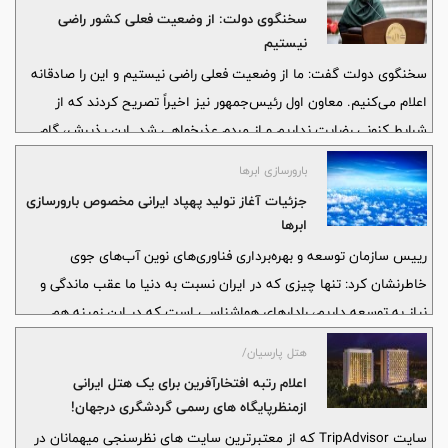
سخنگوی دولت: از وضعیت فعلی کشور راضی
نیستیم
سخنگوی دولت گفت: ما از وضعیت فعلی راضی نیستیم و این را صادقانه
اعلام می‌کنیم. معاون اول رئیس‌جمهور نیز اخیراً تصریح کردند که از
شرایط کنونی رضایت نداریم و از مردم عذرخواهی شد. این پذیرش، گام
اول در مسیر اصلاح است.
بارورسازی ابرها
جزئیات آغاز تولید پهپاد ایرانی مخصوص بارورسازی
ابرها
رییس سازمان توسعه و بهره‌برداری فناوری‌های نوین آب‌های جوی
خاطرنشان کرد: تنها چیزی که در ایران نسبت به دنیا ما عقب ماندگی و
نیاز به توسعه داریم، رادارهای هواشناسی است که در این زمینه هم
اقداماتی شروع شده که نیازمند تخصیص بودجه و تجهیز کشور به
هتل پارسیان/
رادارهای جدید است.
اعلام رتبه افتخارآفرین برای یک هتل ایرانی
ازمنظرپایگاه های رسمی گردشگری درجهان!
سایت TripAdvisor که از معتبرترین سایت های نظرسنجی میهمانان در