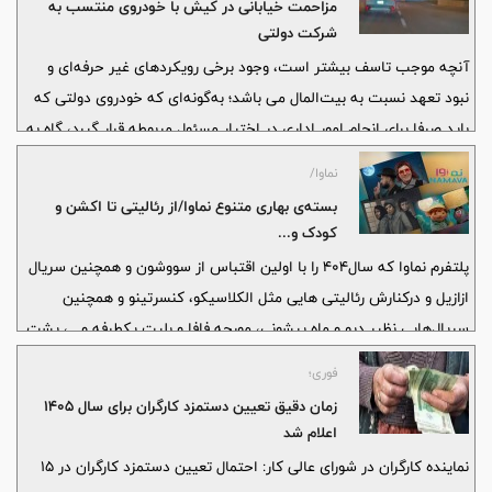
مزاحمت خیابانی در کیش با خودروی منتسب به
شرکت دولتی
آنچه موجب تاسف بیشتر است، وجود برخی رویکردهای غیر حرفه‌ای و
نبود تعهد نسبت به بیت‌المال می باشد؛ به‌گونه‌ای که خودروی دولتی که
باید صرفا برای انجام امور اداری در اختیار مسئول مربوطه قرار گیرد، گاه به‌
راحتی در اختیار افراد غیرمسئول قرار می‌گیرد و بیشتر مواقع همین مسئله
نماوا/
بستر وقوع رفتارهای خارج از عرف و هنجار را در سطح جزیره فراهم می‌کند.
بسته‌ی بهاری متنوع نماوا/از رئالیتی تا اکشن و
کودک و...
پلتفرم نماوا که سال۴۰۴ را با اولین اقتباس از سووشون و همچنین سریال
ازازیل و درکنارش رئالیتی هایی مثل الکلاسیکو، کنسرتینو و همچنین
سریال‌هایی نظیر دیو و ماه پیشونی، مورچه فافا و بلیت یکطرفه و...، پشت
سر گذاشته بود بهار۴۰۵ را هم متنوع آغاز کرد.
فوری؛
زمان دقیق تعیین دستمزد کارگران برای سال ۱۴۰۵
اعلام شد
نماینده کارگران در شورای عالی کار: احتمال تعیین دستمزد کارگران در ۱۵