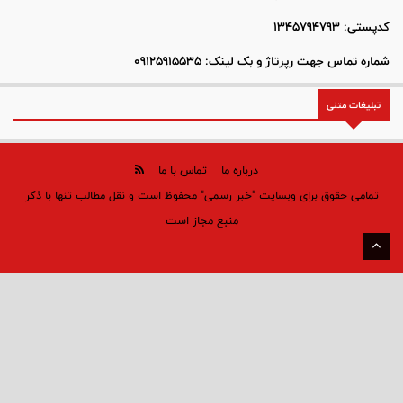
کدپستی: 1345794793
شماره تماس جهت رپرتاژ و بک لینک: 09125915535
تبلیغات متنی
درباره ما
تماس با ما
تمامی حقوق برای وبسایت "خبر رسمی" محفوظ است و نقل مطالب تنها با ذکر
منبع مجاز است