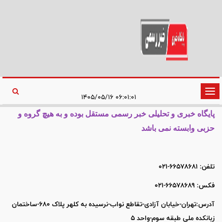
تغییر
۰۶:۰۱:۰۱ ۱۴۰۵/۰۵/۱۶
وضعیت
پایگاه خبری و تحلیلی خبر رسمی مستقل بوده و به هیچ گروه و
ناوبری
حزبی وابسته نمی باشد
تلفن: 66578681-021
فکس: 66578689-021
آدرس:تهران-خیابان آزادی-تقاطع نواب-نرسیده به کلهر پلاک 680-ساختمان
زبانکده ملی طبقه سوم-واحد 5