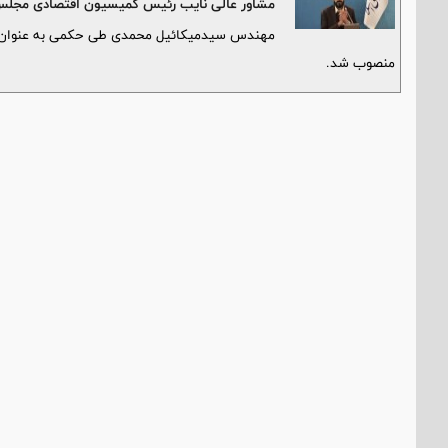
مشاور عالى نايب رئيس كميسيون اقتصادى مجلس
مهندس سيدميكائيل محمدى طى حكمى به عنوان م
منصوب شد.