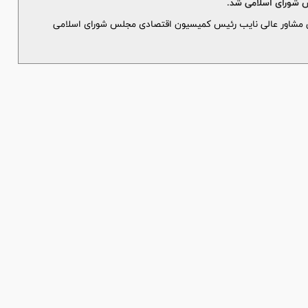
 شوراى اسلامى شد.
شاور عالى نايب رئيس كميسيون اقتصادى مجلس شوراى اسلامى