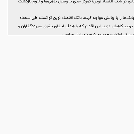
۲درصدی مطالبات غیرجاری در بانک اقتصاد نوین/ تمرکز جدّی بر وصول بدهی‌ها و لزوم بازگشت
انک‌ها را با چالش مواجه کرده، بانک اقتصاد نوین توانسته طی سه‌ماه
نتهی به پایان شهریور امسال، مانده مطالبات غیرجاری خود را حدود ۲۵ درصد کاهش دهد. این اقدام که با هدف احقاق حقوق سپرده‌گذاران و
یسک اعتباری و بهبود کیفیت دارایی‌هاست.