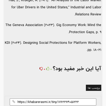
Hall, J., Krueger, A. (2021). “An Analysis of the Labor Market
for Uber Drivers in the United States,” Industrial and Labor
Relations Review.
The Geneva Association (2023). Gig Economy Work: Mind the
Protection Gaps, p. 9.
KDI (2024). Designing Social Protections for Platform Workers,
pp. 18–21.
آیا این خبر مفید بود؟
0
0
برچسب ها: