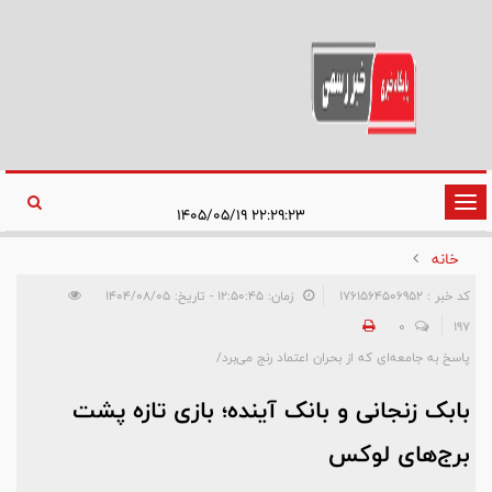
تغییر
۲۲:۲۹:۲۳ ۱۴۰۵/۰۵/۱۹
وضعیت
خانه
ناوبری
کد خبر : 1761564506952
زمان: ۱۲:۵۰:۴۵ - تاریخ: ۱۴۰۴/۰۸/۰۵
0
197
پاسخ به جامعه‌ای که از بحران اعتماد رنج می‌برد/
بابک زنجانی و بانک آینده؛ بازی تازه پشت
برج‌های لوکس