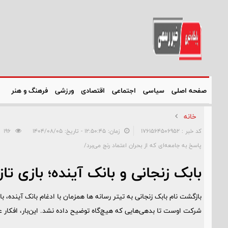
صفحه اصلی
سیاسی
اجتماعی
اقتصادی
ورزشی
فرهنگ و هنر
خانه
کد خبر : 1761564506952
زمان: ۱۲:۵۰:۴۵ - تاریخ: ۱۴۰۴/۰۸/۰۵
196
پاسخ به جامعه‌ای که از بحران اعتماد رنج می‌برد/
بابک زنجانی و بانک آینده؛ بازی 
بازگشت نام بابک زنجانی به تیتر رسانه ها همزمان با ادغام بانک آینده،
شرکت اوست تا بدهی‌هایی که هیچ‌گاه توضیح داده نشد. این‌بار، افکار 