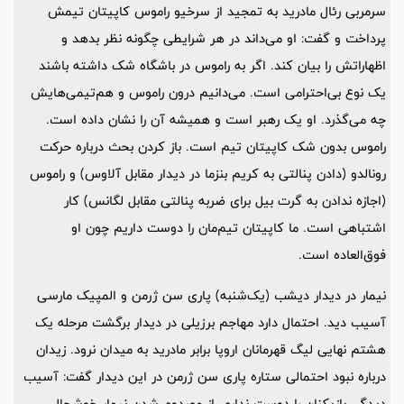
سرمربی رئال مادرید به تمجید از سرخیو راموس کاپیتان تیمش
پرداخت و گفت: او می‌داند در هر شرایطی چگونه نظر بدهد و
اظهاراتش را بیان کند. اگر به راموس در باشگاه شک داشته باشند
یک نوع بی‌احترامی است. می‌دانیم درون راموس و هم‌تیمی‌هایش
چه می‌گذرد. او یک رهبر است و همیشه آن را نشان داده است.
راموس بدون شک کاپیتان تیم است. باز کردن بحث درباره حرکت
رونالدو (دادن پنالتی به کریم بنزما در دیدار مقابل آلاوس) و راموس
(اجازه ندادن به گرت بیل برای ضربه پنالتی مقابل لگانس) کار
اشتباهی است. ما کاپیتان تیم‌مان را دوست داریم چون او
فوق‌العاده است.
نیمار در دیدار دیشب (یک‌شنبه) پاری سن ژرمن و المپیک مارسی
آسیب دید. احتمال دارد مهاجم برزیلی در دیدار برگشت مرحله یک
هشتم نهایی لیگ قهرمانان اروپا برابر مادرید به میدان نرود. زیدان
درباره نبود احتمالی ستاره پاری سن ژرمن در این دیدار گفت: آسیب
دیدگی بازیکنان را دوست ندارم. از مصدوم شدن نیمار خوشحال