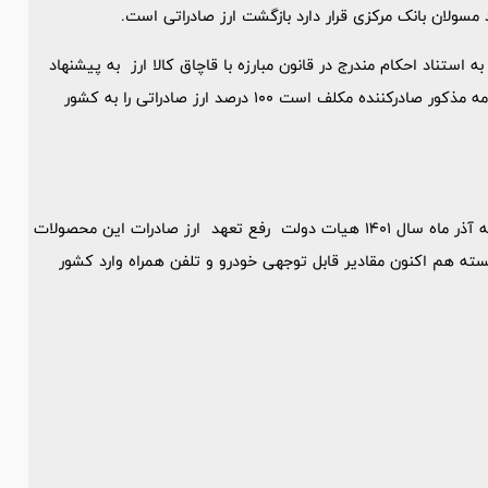
مسولان بانک مرکزی قرار دارد بازگشت ارز صادراتی است.
مه بازگشت ارز صادراتی به استناد احکام مندرج در قانون مبارزه با قاچاق کالا ارز به پیشنهاد
بانک مرکزی جمهوری اسلامی تصویب شد. بر اساس ماده 8 ایین نامه مذکور صادرکننده مکلف است 100 درصد ارز صادراتی را به کشور
ایران حدود 1 میلیارد دلار صادرات محصولات کشاورزی دارد که مصوبه آذر ماه سال 1401 هیات دولت رفع تعهد ارز صادرات این محصولات
سته هم اکنون مقادیر قابل توجهی خودرو و تلفن همراه وارد کشور