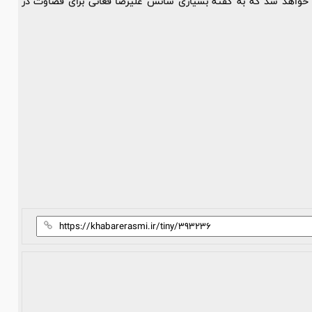
لال و پرسپولیس در حالی پنجشنبه ساعت ۱۵:۴۵ برگزار خواهد شد که به گفته بسیاری شانس علیرضا فغانی برای قضاوت در