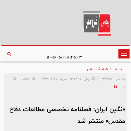
تغییر
۱۴:۴۵:۳۳ ۱۴۰۵/۰۵/۱۹
وضعیت
خانه
فرهنگ و هنر
ناوبری
کد خبر : 393180
زمان: ۱۶:۰۳:۱۷ - تاریخ: ۱۳۹۶/۱۲/۰۷
855
0
«نگین ایران: فصلنامه تخصصی مطالعات دفاع
مقدس» منتشر شد