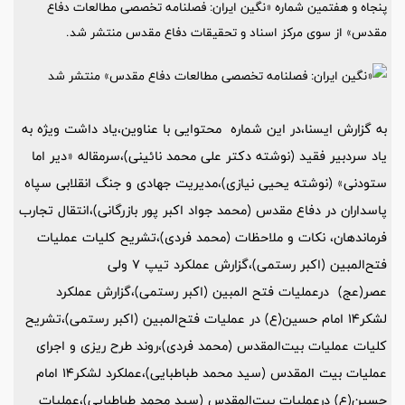
پنجاه و هفتمین شماره «نگین ایران: فصلنامه تخصصی مطالعات دفاع
مقدس» از سوی مرکز اسناد و تحقیقات دفاع مقدس منتشر شد.
به گزارش ایسنا،در این شماره محتوایی با عناوین،یاد داشت ویژه به
یاد سردبیر فقید (نوشته دکتر علی محمد نائینی)،سرمقاله «دیر اما
ستودنی» (نوشته یحیی نیازی)،مدیریت جهادی و جنگ انقلابی سپاه
پاسداران در دفاع مقدس (محمد جواد اکبر پور بازرگانی)،انتقال تجارب
فرماندهان، نکات و ملاحظات (محمد فردی)،تشریح کلیات عملیات
فتح‌المبین (اکبر رستمی)،گزارش عملکرد تیپ 7 ولی
عصر(عج) درعملیات فتح المبین (اکبر رستمی)،گزارش عملکرد
لشکر14 امام حسین(ع) در عملیات فتح‌المبین (اکبر رستمی)،تشریح
کلیات عملیات بیت‌المقدس (محمد فردی)،روند طرح ریزی و اجرای
عملیات بیت المقدس (سید محمد طباطبایی)،عملکرد لشکر14 امام
حسین(ع) درعملیات بیت‌المقدس (سید محمد طباطبایی)،عملیات