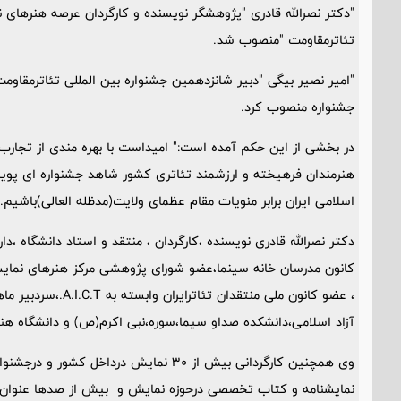
"دکتر نصرالله قادری "پژوهشگر نویسنده و کارگردان عرصه هنرهای ن
تئاترمقاومت "منصوب شد.
"امیر نصیر بیگی "دبیر شانزدهمین جشنواره بین المللی تئاترمقاومت
جشنواره منصوب کرد.
در بخشی از این حکم آمده است:" امیداست با بهره مندی از تجارب 
هنرمندان فرهیخته و ارزشمند تئاتری کشور شاهد جشنواره ای پویا
اسلامی ایران برابر منویات مقام عظمای ولایت(مدظله العالی)باشیم."
دکتر نصرالله قادری نویسنده ،کارگردان ، منتقد و استاد دانشگاه ،
کانون مدرسان خانه سینما،عضو شورای پژوهشی مرکز هنرهای نمایش
، عضو کانون ملی من
آزاد اسلامی،دانشکده صداو سیما،سوره،نبی اکرم(ص) و دانشگاه هنر را
نمایشنامه و کتاب تخصصی درحوزه نمایش و بیش از صدها عنوان 