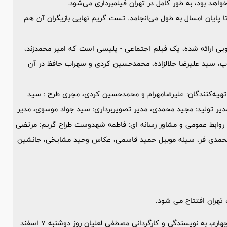
اهد بود، به طور کامل در تهران فیلمبرداری می‌شود.
ا پایان امسال به طول می‌انجامد. تست گریم نهایی بازیگران آن هم
ئویی ارائه شده، یک فیلم اجتماعی - پلیسی است که امیر محمدزند،
چاپ، سید علیرضا جلالزاده، محمدحسین کردی و سهراب حافظ در آن
ی، تهیه‌کنندگان: علیرضامهرام و محمدحسین کردی، مجری طرح : سید
 مدیر تولید: مجید محمدی، مدیر تصویربرداری: سید جواد موسوی، مدیر
دیر روابط عمومی و مشاور رسانه ای: فاطمه شهدوست طراح گریم: مرتضی
 محمدی فر، سینه موبیل حمید قاسمی، عکاس وحید مشایخی، جانشین
تهران افتتاح می شود.
نمایش "حاج اسمال(شیرینی فروش سبزواری)" کاری از گروه تئاتر چهارم، به نویسندگی و کارگردانی مصطفی لعلیان روز دوشنبه 7 اسفند