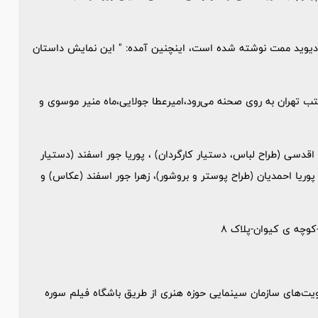
 دیوید ممت نوشته شده است، اینچنین آمده: " این نمایش داستان
شب به جز شنبهها ساعت 20:30 در سالن مکتب تهران به روی صحنه می‌رود،امیرعطا جولایی،ماه منیر موسوی و
دسی (طراح لباس، دستیار کارگردان) ، پوریا جور اسفند (دستیار
پوریا احمدیان (طراح پوستر و بروشور)، زهرا جور اسفند (عکاس) و
کوچه ی کیوان-پلاک 8
ویت‌های سازمان سینمایی حوزه هنری از طریق باشگاه فیلم سوره