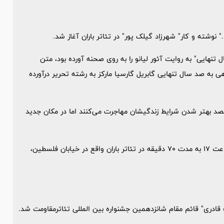
.." نوشته و کار" شهرزاد گیلک پور" در تئاتر باران آغاز شد.
هایی" به روایت آئور لیانو را به روی صحنه آورده بود، متن
ا نگاهی به صد سال تنهایی گابریل گارسیا مارکز به رشته تحریر درآورده
 قصد بهتر شدن شرایط زندگیشان مهاجرت می‌کنند اما در مکان جدید
نمایش" اما.. نه.. اگر.. شاید.. حالا.. باشه.. تو.. دیره".. همه روزه ساعت 17 به مدت 70 دقیقه در تئاتر باران واقع در خیابان فلسطین،
 قادری" قائم مقام شانزدهمین جشنواره بین المللی تئاترمقاومت شد.