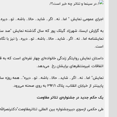
اجرای عمومی نمایش " اما.. نه.. اگر.. شاید.. حالا.. باشه.. تو.. دیره
به گزارش ایسنا، شهرزاد گیلک پور که سال گذشته نمایش "صد سال تن
نمایشنامه اما.. نه.. اگر.. شاید.. حالا.. باشه.. تو.. دیره.. را نیز ب
است.
داستان نمایش روایتگر زندگی خانواده‌ای چهار نفره‌ای است که به
اتفاقات غیرمنتظرهای برایشان رخ می‌دهد.
پایینتر از خیابان انقلاب، پلاک ۲۹۲/۱ به روی صحنه می‌رود.
یک حکم جدید در جشنواره‌ی تئاتر مقاومت
طی حکمی ازسوی دبیرجشنواره بین المللی تئاترمقاومت"دکترنصرالله