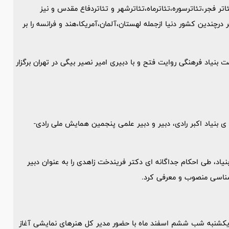
تر فجر،تئاترسوره،تئاترماه،تئاترشهر و تئاتردفاع مقدس و نیز
چندین کشور دنیا ازجمله لهستان،آلمان،آمریکا،هند و فرانسه را بر
شنواره بین المللی تئاترمقاومت آذر ماه سال97 به همت بنیاد فرهنگی روایت فتح و با دبیری امیر نصیر بیگی در تهران برگزار
طی احکام جداگانه­‌ای از سوی حمیده ­بانو عنقا، رئیس هیئت مدیره­ ی بنیاد اکبر رادی، دبیر و دبیر علمی پنجمین همایش ملی رادی­
یاد­، طی احکام جداگانه­ ای دکتر فریندخت زاهدی را به عنوان دبیر
­شناسی منصوب و معرفی کرد.
یکشنبه شب ششم اسفند ماه با حضور مدیر کل هنرهای نمایشی آغاز