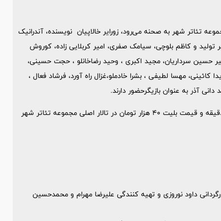
 در تالار اصلی مجموعه تئاتر شهر به صحنه می‌رود، زورایر خالاپیان نویسنده، آندرانیک
 تولید و کاظم بلوچی، سیامک صفری، امیر کربلایی زاده، کوروش
،امیر حسین سرداریان، مجید اکبری ، وحید رضاخانلو ، حجت حسینی،
 کائینی، مهسا لطیفی ، بشرا خادملو،غزال راه آورد، فرشاد فعال ،
 دانی آذر به عنوان بازیگرحضور دارند.
نمایش «هملت دن کیشوت» هر روز ساعت 19:30 به مدت زمان 90دقیقه و قیمت بلیت 40 هزار تومان در تالار اصلی مجموعه تئاتر شهر
کارگردانی داود نوروزی و تهیه کنندگی علیرضا مهرام و محمدحسین