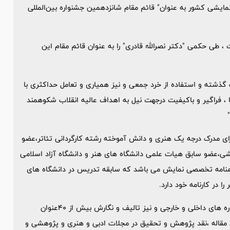
مایشی کشور به عنوان" قائم مقام شانزدهمین جشنواره بین‌المللی
 ، طی حکمی "دکتر نصرالله قادری" را به عنوان قائم مقام این
گذشته و استفاده از خرد جمعی و نیز همیاری و تعامل حداکثری با
 ، فراگیر و باکیفیت درجهت نیل به اهداف عالیه انقلاب شکوهمند
دارای مدرک درجه یک هنری و دانش آموخته رشته کارگردانی تئاتر،عضو
ی،عضو سابق هیات علمی دانشگاه های هنر و دانشگاه آزاد اسلامی
تقدان تئاترایران وابسته به A.I.C.T.،سردبیر ماهنامه تخصصی نمایش می باشد که سابقه تدریس در دانشگاه های
 در کارنامه خود دارد.
وی همچنین کارگردانی بیش از 30 نمایش درداخل کشور و درجشنواره های داخلی و خارجی و نیز تالیف و نگارش بیش از 40عنوان
مقاله ،نقد پژوهش و تحقیق در مجلات ادبی و هنری و پژوهشی و