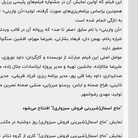
این فیلم که اولین نمایش آن در جشنواره فیلم‌های پلیسی برزیل خو
همچنین براساس برنامه‌ریزی‌های صورت گرفته، تولید«دُن وارینی» ت
به تازگی انجام شده است.
«دُن وارینی» با نام سابق «صفر تا صد» که پروانه آن در قالب وید
شراره رخام، بهمن دان، فرهاد بشارتی، علیرضا مهرام، افشین سنگ
حضور دارند.
عوامل اصلی این فیلم عبارتند از نویسنده و کارگردان؛ داود نوروز
علیرضا جلالزاده، جانشین تهیه و مدیر پروژه لیلاسادات جلال زاده،
صدابرداری: داود رضا قلی پور، مدیر برنامه ریزی: فرزاد ظریفی، م
نائینی، طراح صحنه و لباس: پرستو میرزایی، منشی صحنه نصرین
تولید: مهدی رضوانمهر.
"حاج اسمال(شیرینی فروش سبزواری)" افتتاح می‌شود
نمایش "حاج اسمال(شیرینی فروش سبزواری) روز دوشنبه در مکتب 