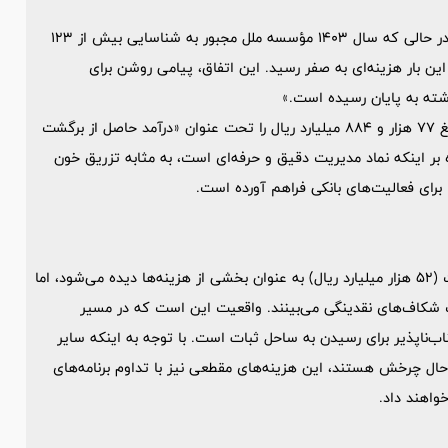
یکی از نقاط قوت کارنامه 1404، مدیریت هوشمندانه هزینه‌هاست. در حالی که سال 1403 مؤسسه ملل مجبور به شناسایی بیش از 123
زار میلیارد ریال هزینه مطالبات مشکوک‌الوصول بود، در سال 1404 این بار هزینه‌ای به صفر رسید. این اتفاق، پیامی روشن برای
شته به پایان رسیده است.»
فراتر از آن، مدیریت مؤسسه با اتخاذ تدابیر اصلاحی، موفق شد مبلغ 77 هزار و 884 میلیارد ریال را تحت عنوان «درآمد حاصل از برگشت
 بر اینکه نماد مدیریت دقیق و حرفه‌ای است، به مثابه تزریق خون
برای فعالیت‌های بانکی فراهم آورده است.
اگرچه در گزارش مالی 1404، هزینه‌های مالی ناشی از اضافه برداشت (52 هزار میلیارد ریال) به عنوان بخشی از هزینه‌ها دیده می‌شود، اما
ت شکاف‌های نقدینگی می‌بینند. واقعیت این است که در مسیر
ناب‌ناپذیر برای رسیدن به ساحل ثبات است. با توجه به اینکه سایر
حال چرخش هستند، این هزینه‌های مقطعی نیز با تداوم برنامه‌های
واهند داد.