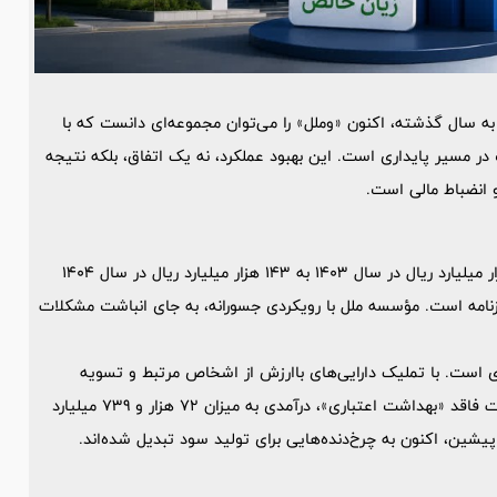
زیان خالص نسبت به سال گذشته، اکنون «وملل» را می‌توان مجموعه‌ای دانست که با
 در مسیر پایداری است. این بهبود عملکرد، نه یک اتفاق، بلکه نتیجه
 انضباط مالی است.
تحول 53 درصدی در کاهش زیان خالص (که عدد زیان را از 302 هزار میلیارد ریال در سال 1403 به 143 هزار میلیارد ریال در سال 1404
ازنامه است. مؤسسه ملل با رویکردی جسورانه، به جای انباشت مشکلات
دی است. با تملیک دارایی‌های باارزش از اشخاص مرتبط و تسویه
تسهیلات مربوطه، ملل توانست علاوه بر پاک‌سازی ترازنامه از مطالبات فاقد «بهداشت اعتباری»، درآمدی به میزان 72 هزار و 739 میلیارد
یشین، اکنون به چرخ‌دنده‌هایی برای تولید سود تبدیل شده‌اند.