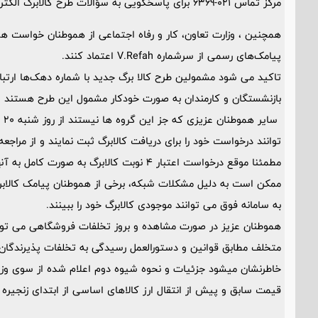
مرکز تماس 021-6369 برای پاسخگویی به سؤالات طرح کالابرگ الکترونیکی آماده است.
همچنین ، وزارت تعاون، کار و رفاه اجتماعی از هموطنان خواست همچن
پیامک‌های رسمی از سرشماره V.Refah اعتماد کنند.
تاکید می شود مشمولین طرح کالا برگ جدید با شماره دهک‌ها ارتبا
بازنشستگان و کارمندان به صورت خودکار مشمول این طرح هستند و 
توانند درخواست خود را برای دریافت کالابرگ ثبت نمایند و از مراجع
مطمئنا موقع درخواست اعتبار 4 نوبت کالابرگ به صورت کامل به آنها تخصیص می یابد.
ممکن است به دلیل مشکلات شبکه، برخی از هموطنان پیامک کالابرگ ر
به سامانه فوق می توانند موجودی کالابرگ خود را ببینند.
هموطنان عزیز در صورت مشاهده و بروز تخلفات فروشگاهی می توانن
متخلف مطابق قوانین و دستورالعمل رسیدگی به تخلفات پذیرندگان،
خاطرنشان می‎شود جزئیات و نحوه شیوه دوم اعلام شده از سو
قیمت سابق و پیش از انتقال ارز کالاهای اساسی از ابتدای زنجیره 