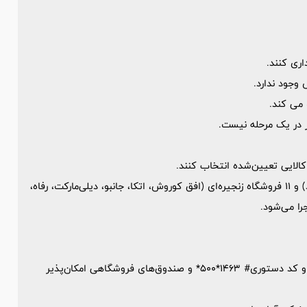
اری کنند.
 وجود ندارد.
 می‌ کند.
ار در یک مرحله نیست.
کالایی تعیین‌شده انتخاب کنند.
طرح در بیش از 260 هزار فروشگاه (شامل فروشگاه‌های عمده و خرد) و 11 فروشگاه زنجیره‌ای (افق کوروش، اتکا، جانبو، دیلی‌مارکت، رفاه،
را می‌شود.
استعلام مانده اعتبار از طریق اپلیکیشن «شمیم»، پیام‌رسان «بله» و کد دستوری# 1463*500* و صندوق‌های فروشگاهی امکان‌پذیر